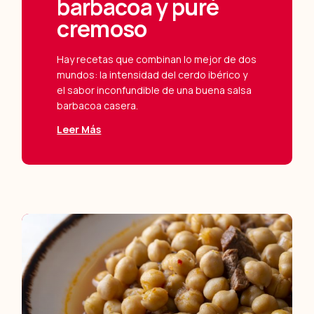
barbacoa y puré
cremoso
Hay recetas que combinan lo mejor de dos
mundos: la intensidad del cerdo ibérico y
el sabor inconfundible de una buena salsa
barbacoa casera.
Leer Más