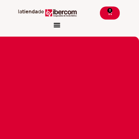
0
la
tienda
de