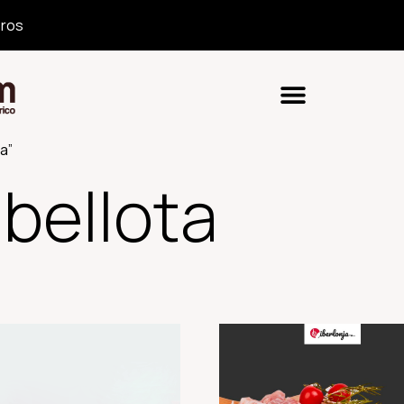
ros
a”
 bellota