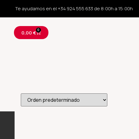
Te ayudamos en el +34 924 555 633 de 8:00h a 15:00h
0
0,00
€