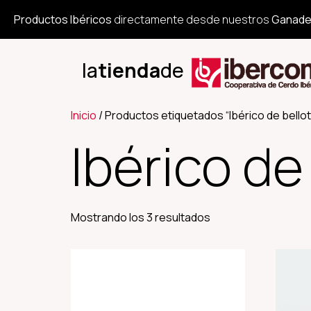
Productos Ibéricos
directamente desde nuestros
Ganade
la
tienda
de
Inicio
/ Productos etiquetados “Ibérico de bellot
Ibérico de
Mostrando los 3 resultados